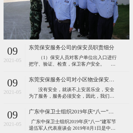
东莞保安服务公司的保安员职责细分
09
（1）保安人员对客户单位出入口进行
2021-05
把守、验证、检查，保卫客户安全。
①查验出入人员的证件，办理登记手续，禁
止无关人员进入。 ②根据客户的要求
东莞安保服务公司对小区物业保安服务内容的讲解
09
对出入的人员、车辆携带或装运的物品进
没有安全，就谈不上安居乐业，安全
行查验，防止客户单位财物损失。 ③
2021-05
为了服务，服务必须安全，因此，我们将
指挥、疏导出入车辆，清理无关人员，维
常规服务中的安全防范作为管理重中之
护出入口的正常秩序。 ④及时发现
重。根据具体项目、管理服务的特点，制
广东中保卫士组织2019年庆“八一”建军节 退伍军人代表座谈会
09
订科学、合理、严密的治安管理运行体
广东中保卫士组织2019年庆“八一”建军节
系，与当地派出所建立警企共建关系，并
2021-05
退伍军人代表座谈会 2019年8月1日是中国
商请“片区警官”兼任我安全管理部指导员，