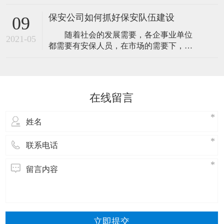
人民解放军建军九十二周年纪念日，为庆
定期与我保安人员分析治安形势、特点以
祝节日，弘扬我司拥军优属的优良传统，
及防范的方法
保安公司如何抓好保安队伍建设
09
召开“八一”座谈会。 总经理江总带来了他
随着社会的发展需要，各企事业单位
的
2021-05
都需要有安保人员，在市场的需要下，各
大小的保安公司就诞生了。但因为各保安
公司的业务能力与水平不同，服务品质也
会有差异，市场总是会选择那些专业而值
得信赖的保安公司，所以，在日常的经营
在线留言
中，保安公司要注意保安队伍建设与培
训，那样才能更好的服务客户。如何做好
保安队伍建设
立即提交