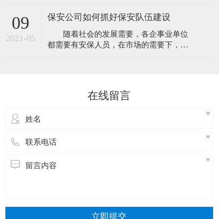
人民解放军建军九十二周年纪念日，为庆
定期与我保安人员分析治安形势、特点以
祝节日，弘扬我司拥军优属的优良传统，
及防范的方法
保安公司如何抓好保安队伍建设
09
召开“八一”座谈会。 总经理江总带来了他
随着社会的发展需要，各企事业单位
的
2021-05
都需要有安保人员，在市场的需要下，各
大小的保安公司就诞生了。但因为各保安
公司的业务能力与水平不同，服务品质也
会有差异，市场总是会选择那些专业而值
得信赖的保安公司，所以，在日常的经营
在线留言
中，保安公司要注意保安队伍建设与培
训，那样才能更好的服务客户。如何做好
保安队伍建设
立即提交