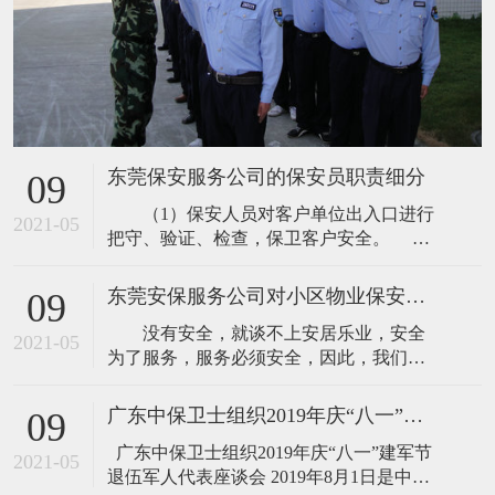
东莞保安服务公司的保安员职责细分
09
（1）保安人员对客户单位出入口进行
2021-05
把守、验证、检查，保卫客户安全。
①查验出入人员的证件，办理登记手续，禁
止无关人员进入。 ②根据客户的要求
东莞安保服务公司对小区物业保安服务内容的讲解
09
对出入的人员、车辆携带或装运的物品进
没有安全，就谈不上安居乐业，安全
行查验，防止客户单位财物损失。 ③
2021-05
为了服务，服务必须安全，因此，我们将
指挥、疏导出入车辆，清理无关人员，维
常规服务中的安全防范作为管理重中之
护出入口的正常秩序。 ④及时发现
重。根据具体项目、管理服务的特点，制
广东中保卫士组织2019年庆“八一”建军节 退伍军人代表座谈会
09
订科学、合理、严密的治安管理运行体
广东中保卫士组织2019年庆“八一”建军节
系，与当地派出所建立警企共建关系，并
2021-05
退伍军人代表座谈会 2019年8月1日是中国
商请“片区警官”兼任我安全管理部指导员，