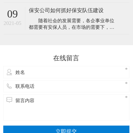
人民解放军建军九十二周年纪念日，为庆
定期与我保安人员分析治安形势、特点以
祝节日，弘扬我司拥军优属的优良传统，
及防范的方法
保安公司如何抓好保安队伍建设
09
召开“八一”座谈会。 总经理江总带来了他
随着社会的发展需要，各企事业单位
的
2021-05
都需要有安保人员，在市场的需要下，各
大小的保安公司就诞生了。但因为各保安
公司的业务能力与水平不同，服务品质也
会有差异，市场总是会选择那些专业而值
得信赖的保安公司，所以，在日常的经营
在线留言
中，保安公司要注意保安队伍建设与培
训，那样才能更好的服务客户。如何做好
保安队伍建设
立即提交