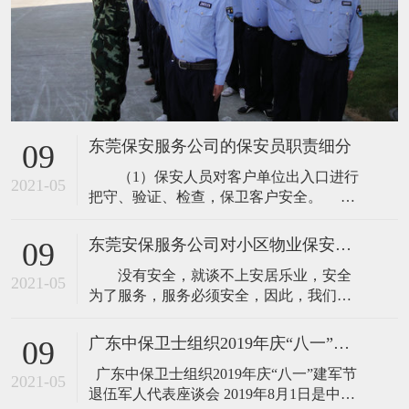
东莞保安服务公司的保安员职责细分
09
（1）保安人员对客户单位出入口进行
2021-05
把守、验证、检查，保卫客户安全。
①查验出入人员的证件，办理登记手续，禁
止无关人员进入。 ②根据客户的要求
东莞安保服务公司对小区物业保安服务内容的讲解
09
对出入的人员、车辆携带或装运的物品进
没有安全，就谈不上安居乐业，安全
行查验，防止客户单位财物损失。 ③
2021-05
为了服务，服务必须安全，因此，我们将
指挥、疏导出入车辆，清理无关人员，维
常规服务中的安全防范作为管理重中之
护出入口的正常秩序。 ④及时发现
重。根据具体项目、管理服务的特点，制
广东中保卫士组织2019年庆“八一”建军节 退伍军人代表座谈会
09
订科学、合理、严密的治安管理运行体
广东中保卫士组织2019年庆“八一”建军节
系，与当地派出所建立警企共建关系，并
2021-05
退伍军人代表座谈会 2019年8月1日是中国
商请“片区警官”兼任我安全管理部指导员，