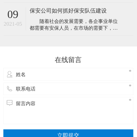
人民解放军建军九十二周年纪念日，为庆
定期与我保安人员分析治安形势、特点以
祝节日，弘扬我司拥军优属的优良传统，
及防范的方法
保安公司如何抓好保安队伍建设
09
召开“八一”座谈会。 总经理江总带来了他
随着社会的发展需要，各企事业单位
的
2021-05
都需要有安保人员，在市场的需要下，各
大小的保安公司就诞生了。但因为各保安
公司的业务能力与水平不同，服务品质也
会有差异，市场总是会选择那些专业而值
得信赖的保安公司，所以，在日常的经营
在线留言
中，保安公司要注意保安队伍建设与培
训，那样才能更好的服务客户。如何做好
保安队伍建设
立即提交