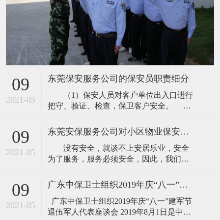
东莞保安服务公司的保安员职责细分
09
（1）保安人员对客户单位出入口进行
2021-05
把守、验证、检查，保卫客户安全。
①查验出入人员的证件，办理登记手续，禁
止无关人员进入。 ②根据客户的要求
东莞安保服务公司对小区物业保安服务内容的讲解
09
对出入的人员、车辆携带或装运的物品进
没有安全，就谈不上安居乐业，安全
行查验，防止客户单位财物损失。 ③
2021-05
为了服务，服务必须安全，因此，我们将
指挥、疏导出入车辆，清理无关人员，维
常规服务中的安全防范作为管理重中之
护出入口的正常秩序。 ④及时发现
重。根据具体项目、管理服务的特点，制
广东中保卫士组织2019年庆“八一”建军节 退伍军人代表座谈会
09
订科学、合理、严密的治安管理运行体
广东中保卫士组织2019年庆“八一”建军节
系，与当地派出所建立警企共建关系，并
2021-05
退伍军人代表座谈会 2019年8月1日是中国
商请“片区警官”兼任我安全管理部指导员，